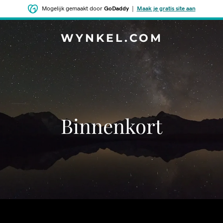
Mogelijk gemaakt door
GoDaddy
|
Maak je gratis site aan
WYNKEL.COM
Binnenkort